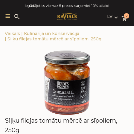
Iegādājoties vismaz 5 preces, saņemiet 10% atlaidi
LV
Search
0
for:
LV
Veikals
|
Kulinarīja un konservācija
RU
|
Siļķu filejas tomātu mērcē ar sīpoliem, 250g
EN
Siļķu filejas tomātu mērcē ar sīpoliem,
250g