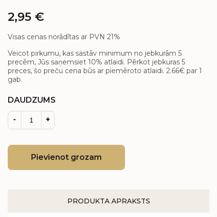
2,95
€
Visas cenas norādītas ar PVN 21%
Veicot pirkumu, kas sastāv minimum no jebkurām 5
precēm, Jūs saņemsiet 10% atlaidi. Pērkot jebkuras 5
preces, šo preču cena būs ar piemēroto atlaidi.
2.66€
par 1
gab.
DAUDZUMS
-
+
Pievienot grozam
PRODUKTA APRAKSTS