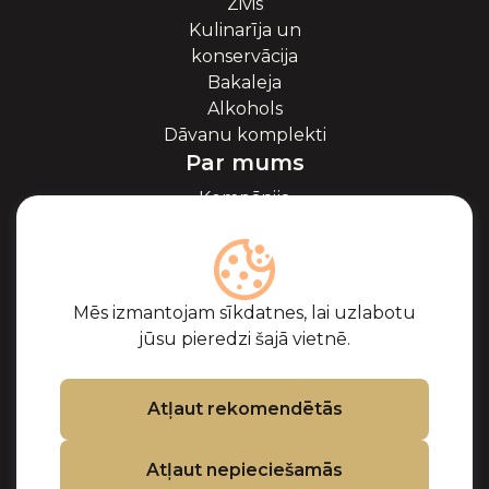
Zivis
Kulinarīja un
konservācija
Bakaleja
Alkohols
Dāvanu komplekti
Par mums
Kompānija
Par ikriem
Blogs
Sadarbība
Partneri
Mēs izmantojam sīkdatnes, lai uzlabotu
Sertifikāti
jūsu pieredzi šajā vietnē.
Biežāk uzdotie
jautājumi
Atbalsts
Atļaut rekomendētās
Kontakti
Atļaut nepieciešamās
Pirkuma noteikumi