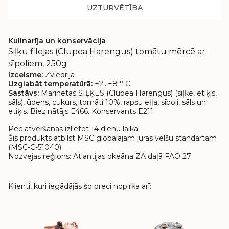
UZTURVĒTĪBA
Kulinarīja un konservācija
Siļķu filejas (Clupea Harengus) tomātu mērcē ar
sīpoliem, 250g
Izcelsme:
Zviedrija
Uzglabāt temperatūrā:
+2…+8 ° C
Sastāvs:
Marinētas SIĻĶES (Clupea Harengus) (siļķe, etiķis,
sāls), ūdens, cukurs, tomāti 10%, rapšu eļļa, sīpoli, sāls un
etiķis. Biezinātājs E466. Konservants E211.
Pēc atvēršanas izlietot 14 dienu laikā.
Šis produkts atbilst MSC globālajam jūras velšu standartam
(MSC-C-51040)
Nozvejas reģions: Atlantijas okeāna ZA daļā FAO 27
Klienti, kuri iegādājās šo preci nopirka arī: