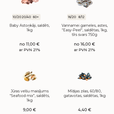
10/20
20/40
60+
16/20
8/12
Baby Astoņkāji, saldēti,
Vannamei garneles, astes,
1kg
“Easy-Peel”, saldētas, 1kg,
tīrs svars 750g
no
11,00
€
no
16,00
€
ar PVN 21%
ar PVN 21%
Jūras velšu maisījums
Mīdijas zilas, 60/80,
“Seafood mix”, saldēts,
gatavotas, saldētas, 1kg
1kg
9,00
€
4,40
€