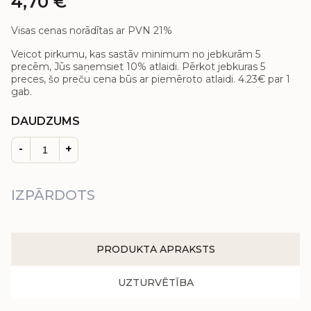
4,70
€
Visas cenas norādītas ar PVN 21%
Veicot pirkumu, kas sastāv minimum no jebkurām 5
precēm, Jūs saņemsiet 10% atlaidi. Pērkot jebkuras 5
preces, šo preču cena būs ar piemēroto atlaidi.
4.23€
par 1
gab.
DAUDZUMS
-
+
IZPĀRDOTS
PRODUKTA APRAKSTS
UZTURVĒTĪBA