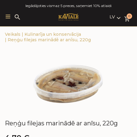
Iegādājoties vismaz 5 preces, saņemiet 10% atlaidi
LV
Search
0
for:
LV
Veikals
|
Kulinarīja un konservācija
RU
|
Reņģu filejas marinādē ar anīsu, 220g
EN
Reņģu filejas marinādē ar anīsu, 220g