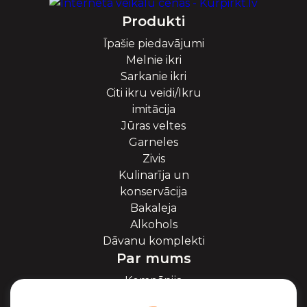
Produkti
Īpašie piedavājumi
Melnie ikri
Sarkanie ikri
Citi ikru veidi/Ikru
imitācija
Jūras veltes
Garneles
Zivis
Kulinarīja un
konservācija
Bakaleja
Alkohols
Dāvanu komplekti
Par mums
Kompānija
Par ikriem