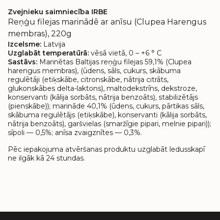
Zvejnieku saimniecība IRBE
Reņģu filejas marinādē ar anīsu (Clupea Harengus
membras), 220g
Izcelsme:
Latvija
Uzglabāt temperatūrā:
vēsā vietā, 0 – +6 ° C
Sastāvs:
Marinētas Baltijas reņģu filejas 59,1% (Clupea
harengus membras), (ūdens, sāls, cukurs, skābuma
regulētāji (etiķskābe, citronskābe, nātrija citrāts,
glukonskābes delta-laktons), maltodekstrīns, dekstroze,
konservanti (kālija sorbāts, nātrija benzoāts), stabilizētājs
(pienskābe)); marināde 40,1% (ūdens, cukurs, pārtikas sāls,
skābuma regulētājs (etiķskābe), konservanti (kālija sorbāts,
nātrija benzoāts), garšvielas (smaržīgie pipari, melnie pipari));
sīpoli — 0,5%; anīsa zvaigznītes — 0,3%.
Pēc iepakojuma atvēršanas produktu uzglabāt ledusskapī
ne ilgāk kā 24 stundas.