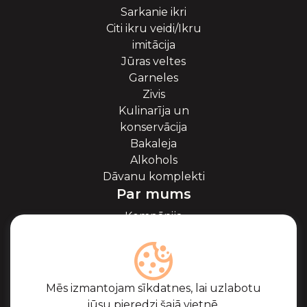
Sarkanie ikri
Citi ikru veidi/Ikru
imitācija
Jūras veltes
Garneles
Zivis
Kulinarīja un
konservācija
Bakaleja
Alkohols
Dāvanu komplekti
Par mums
Kompānija
Par ikriem
Blogs
Sadarbība
Partneri
Mēs izmantojam sīkdatnes, lai uzlabotu
Sertifikāti
jūsu pieredzi šajā vietnē.