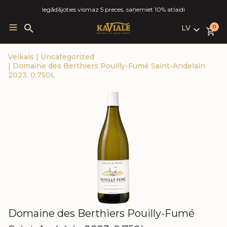
Iegādājoties vismaz 5 preces, saņemiet 10% atlaidi
LV
Search
0
for:
LV
Veikals
|
Uncategorized
RU
|
Domaine des Berthiers Pouilly-Fumé Saint-Andelain
EN
2023, 0,750L
Domaine des Berthiers Pouilly-Fumé