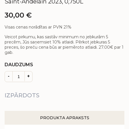
Saint-Andelain 2023, 0,750L
30,00
€
Visas cenas norādītas ar PVN 21%
Veicot pirkumu, kas sastāv minimum no jebkurām 5
precēm, Jūs saņemsiet 10% atlaidi. Pērkot jebkuras 5
preces, šo preču cena būs ar piemēroto atlaidi.
27.00€
par 1
gab.
DAUDZUMS
-
+
IZPĀRDOTS
PRODUKTA APRAKSTS