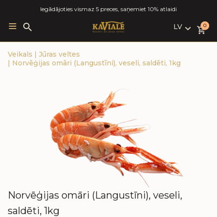
Iegādājoties vismaz 5 preces, saņemiet 10% atlaidi
LV
Search
0
for:
LV
Veikals
|
Jūras veltes
RU
|
Norvēģijas omāri (Langustīni), veseli, saldēti, 1kg
EN
Norvēģijas omāri (Langustīni), veseli,
saldēti, 1kg