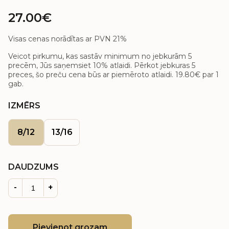
27.00€
Visas cenas norādītas ar PVN 21%
Veicot pirkumu, kas sastāv minimum no jebkurām 5
precēm, Jūs saņemsiet 10% atlaidi. Pērkot jebkuras 5
preces, šo preču cena būs ar piemēroto atlaidi.
19.80€
par 1
gab.
IZMĒRS
8/12
13/16
DAUDZUMS
-
+
Pievienot grozam