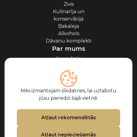
Zivis
Kulinarīja un
konservācija
Bakaleja
Alkohols
Dāvanu komplekti
Par mums
Kompānija
Par ikriem
Blogs
Sadarbība
Partneri
Mēs izmantojam sīkdatnes, lai uzlabotu
Sertifikāti
jūsu pieredzi šajā vietnē.
Biežāk uzdotie
jautājumi
Atbalsts
Atļaut rekomendētās
Kontakti
Atļaut nepieciešamās
Pirkuma noteikumi