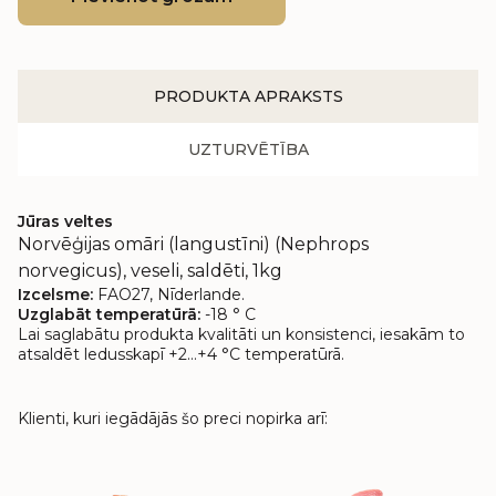
PRODUKTA APRAKSTS
UZTURVĒTĪBA
Jūras veltes
Norvēģijas omāri (langustīni) (Nephrops
norvegicus), veseli, saldēti, 1kg
Izcelsme:
FAO27, Nīderlande.
Uzglabāt temperatūrā:
-18 ° C
Lai saglabātu produkta kvalitāti un konsistenci, iesakām to
atsaldēt ledusskapī +2…+4 °C temperatūrā.
Klienti, kuri iegādājās šo preci nopirka arī: