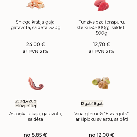
Sniega krabja gaļa,
Tunzivs dzeltenspuru,
gatavota, saldēta, 320g
steiki (50-100g), saldēti,
500g
24,00
€
12,70
€
ar PVN 21%
ar PVN 21%
250g,
420g,
12gab.
48gab.
±10g
±10g
Astoņkāju kāja, gatavota,
Vīna gliemeži “Escargots”
saldēta
ar ķiploku sviestu, saldēti
no
8,85
€
no
12,00
€