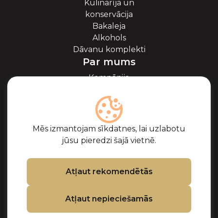
Kulinarīja un
konservācija
Bakaleja
Alkohols
Dāvanu komplekti
Par mums
Kompānija
Par ikriem
Blogs
Sadarbība
Partneri
Mēs izmantojam sīkdatnes, lai uzlabotu
Sertifikāti
jūsu pieredzi šajā vietnē.
Biežāk uzdotie
jautājumi
Atbalsts
Atļaut rekomendētās
Kontakti
Atļaut nepieciešamās
Pirkuma noteikumi
Privātuma politika