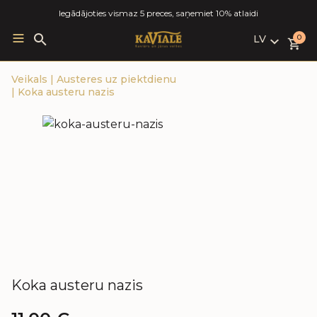
Iegādājoties vismaz 5 preces, saņemiet 10% atlaidi
LV
Search
0
for:
LV
Veikals
|
Austeres uz piektdienu
RU
|
Koka austeru nazis
EN
Koka austeru nazis