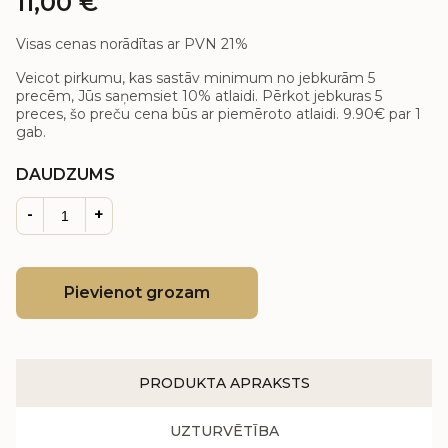
11,00
€
Visas cenas norādītas ar PVN 21%
Veicot pirkumu, kas sastāv minimum no jebkurām 5
precēm, Jūs saņemsiet 10% atlaidi. Pērkot jebkuras 5
preces, šo preču cena būs ar piemēroto atlaidi.
9.90€
par 1
gab.
DAUDZUMS
-
+
Pievienot grozam
PRODUKTA APRAKSTS
UZTURVĒTĪBA