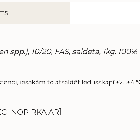
TS
pp.), 10/20, FAS, saldēta, 1kg, 100% t
stenci, iesakām to atsaldēt ledusskapī +2…+4 
CI NOPIRKA ARĪ: