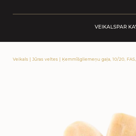
VEIKALS
PAR KA
Veikals
|
Jūras veltes
|
Ķemmīšgliemeņu gaļa, 10/20, FAS, s