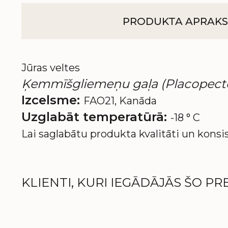
PRODUKTA APRAKS
Jūras veltes
Ķemmīšgliemeņu gaļa (Placopecten s
Izcelsme:
FAO21, Kanāda
Uzglabāt temperatūrā:
-18 ° C
Lai saglabātu produkta kvalitāti un konsi
KLIENTI, KURI IEGĀDĀJĀS ŠO PRE