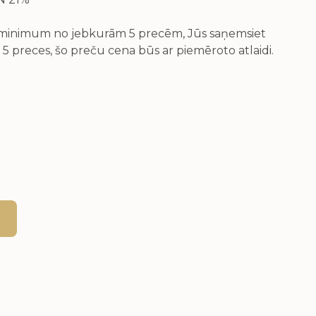
v minimum no jebkurām 5 precēm, Jūs saņemsiet
 5 preces, šo preču cena būs ar piemēroto atlaidi.