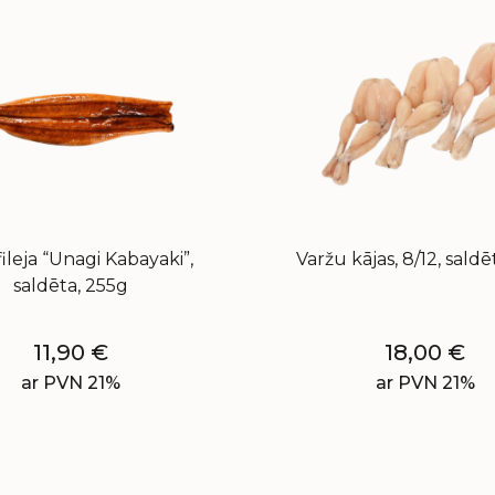
ileja “Unagi Kabayaki”,
Varžu kājas, 8/12, saldē
saldēta, 255g
11,90
€
18,00
€
ar PVN 21%
ar PVN 21%