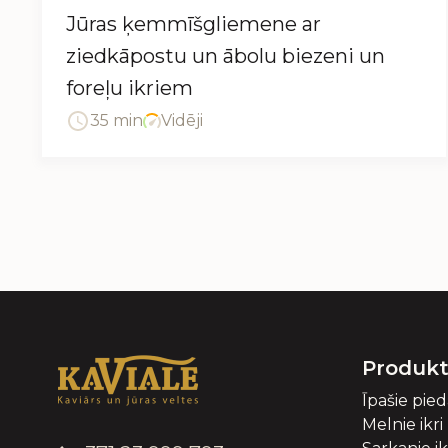
Jūras ķemmīšgliemene ar
ziedkāpostu un ābolu biezeni un
foreļu ikriem
35 min
Vidēji
Produkt
Īpašie pie
Melnie ikri