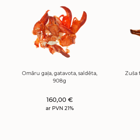
Omāru gaļa, gatavota, saldēta,
Zuša f
908g
160,00
€
ar PVN 21%