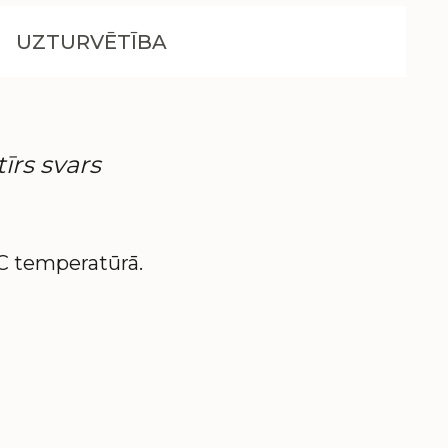
UZTURVĒTĪBA
īrs svars
°C temperatūrā.