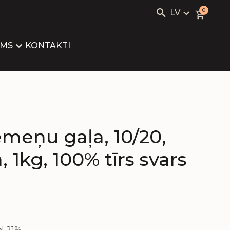
Search
0
LV
for:
VIALE
LV
RU
UMS
KONTAKTI
GS
EN
RTNERI
IKĀTI
meņu gaļa, 10/20,
, 1kg, 100% tīrs svars
VN 21%