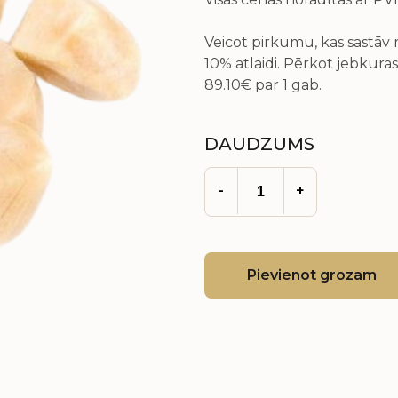
Veicot pirkumu, kas sastā
10% atlaidi. Pērkot jebkuras
89.10€
par 1 gab.
DAUDZUMS
-
+
Pievienot grozam