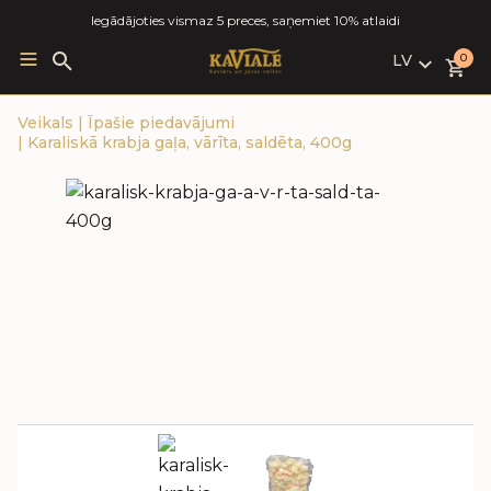
Iegādājoties vismaz 5 preces, saņemiet 10% atlaidi
LV
Search
0
for:
LV
Veikals
|
Īpašie piedavājumi
RU
|
Karaliskā krabja gaļa, vārīta, saldēta, 400g
EN