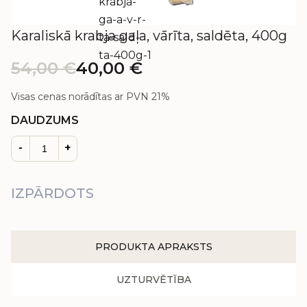
Karaliskā krabja gaļa, vārīta, saldēta, 400g
54,00
€
40,00
€
Visas cenas norādītas ar PVN 21%
DAUDZUMS
-
+
IZPĀRDOTS
PRODUKTA APRAKSTS
UZTURVĒTĪBA