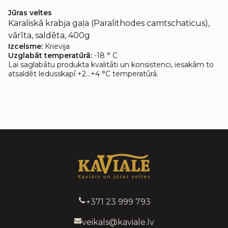
Jūras veltes
Karaliskā krabja gaļa (Paralithodes camtschaticus),
vārīta, saldēta, 400g
Izcelsme:
Krievija
Uzglabāt temperatūrā:
-18 ° C
Lai saglabātu produkta kvalitāti un konsistenci, iesakām to
atsaldēt ledusskapī +2…+4 °C temperatūrā.
+371 23 999 793
veikals@kaviale.lv