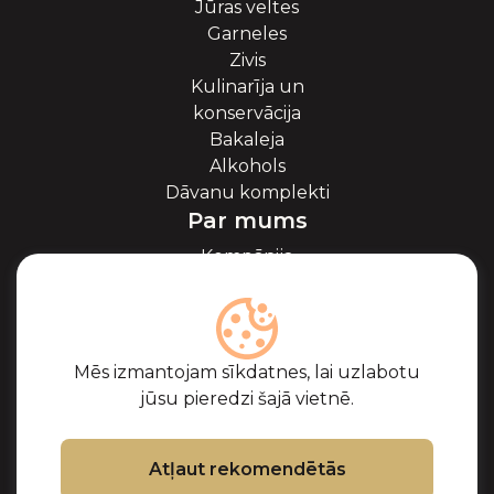
Jūras veltes
Garneles
Zivis
Kulinarīja un
konservācija
Bakaleja
Alkohols
Dāvanu komplekti
Par mums
Kompānija
Par ikriem
Blogs
Sadarbība
Partneri
Mēs izmantojam sīkdatnes, lai uzlabotu
Sertifikāti
jūsu pieredzi šajā vietnē.
Biežāk uzdotie
jautājumi
Atbalsts
Atļaut rekomendētās