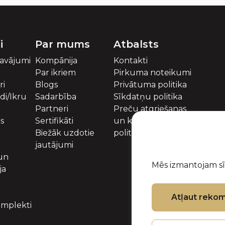
i
Par mums
Atbalsts
davājumi
Kompānija
Kontakti
Par ikriem
Pirkuma noteikumi
ri
Blogs
Privātuma politika
idi/Ikru
Sadarbība
Sīkdatņu politika
Partneri
Preču atgriešanas
es
Sertifikāti
un kompensācijas
Biežāk uzdotie
politika
jautājumi
 un
Mēs izmantojam sīk
ja
Atļaut reko
mplekti