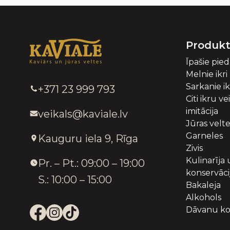
Produkt
Īpašie pie
Melnie ikri
Sarkanie ik
+371 23 999 793
Citi ikru ve
imitācija
veikals@kaviale.lv
Jūras velt
Garneles
Kauguru iela 9, Rīga
Zivis
Kulinarīja
Pr. – Pt.: 09:00 – 19:00
konservāci
S.: 10:00 – 15:00
Bakaleja
Alkohols
Dāvanu ko