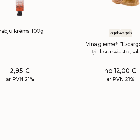
rabju krēms, 100g
12gab.
48gab.
Vīna gliemeži “Escargo
ķiploku sviestu, sal
2,95
€
no
12,00
€
ar PVN 21%
ar PVN 21%