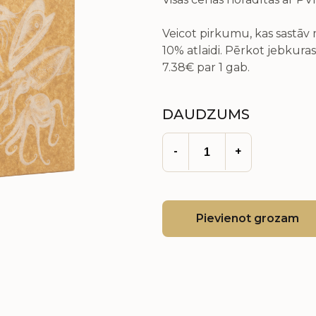
Veicot pirkumu, kas sastā
10% atlaidi. Pērkot jebkuras
7.38€
par 1 gab.
DAUDZUMS
-
+
Pievienot grozam