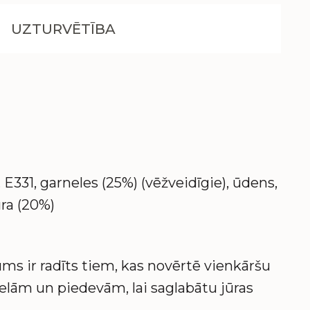
UZTURVĒTĪBA
 E331, garneles (25%) (vēžveidīgie), ūdens,
ūra (20%)
ums ir radīts tiem, kas novērtē vienkāršu
ielām un piedevām, lai saglabātu jūras