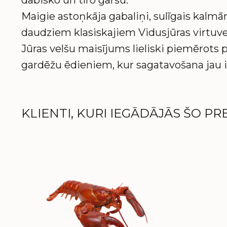
dabisko un tīro garšu.
Maigie astoņkāja gabaliņi, sulīgais kalm
daudziem klasiskajiem Vidusjūras virtuv
Jūras velšu maisījums lieliski piemērots p
gardēžu ēdieniem, kur sagatavošana jau i
KLIENTI, KURI IEGĀDĀJĀS ŠO PRE