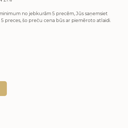
v minimum no jebkurām 5 precēm, Jūs saņemsiet
 5 preces, šo preču cena būs ar piemēroto atlaidi.