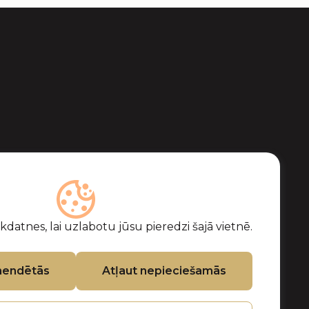
datnes, lai uzlabotu jūsu pieredzi šajā vietnē.
mendētās
Atļaut nepieciešamās