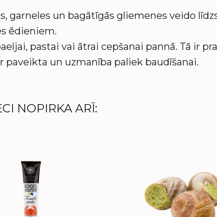
ārs, garneles un bagātīgās gliemenes veido lī
es ēdieniem.
aeljai, pastai vai ātrai cepšanai pannā. Tā ir p
r paveikta un uzmanība paliek baudīšanai.
CI NOPIRKA ARĪ: