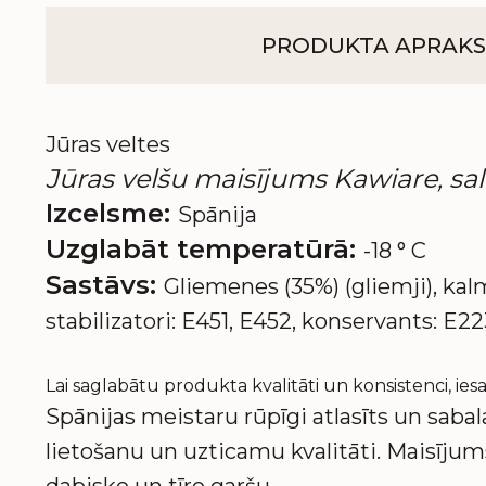
PRODUKTA APRAKS
Jūras veltes
Jūras velšu maisījums Kawiare, sa
Izcelsme:
Spānija
Uzglabāt temperatūrā:
-18 ° C
Sastāvs:
Gliemenes (35%) (gliemji), kalm
stabilizatori: E451, E452, konservants: E223
Lai saglabātu produkta kvalitāti un konsistenci, i
Spānijas meistaru rūpīgi atlasīts un sabal
lietošanu un uzticamu kvalitāti. Maisījum