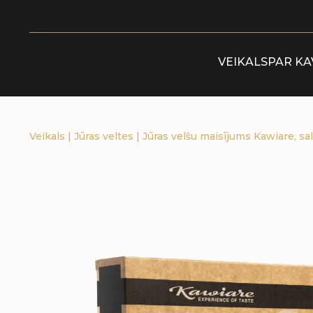
VEIKALS
PAR KA
Veikals
|
Jūras veltes
|
Jūras velšu maisījums Kawiare, sa