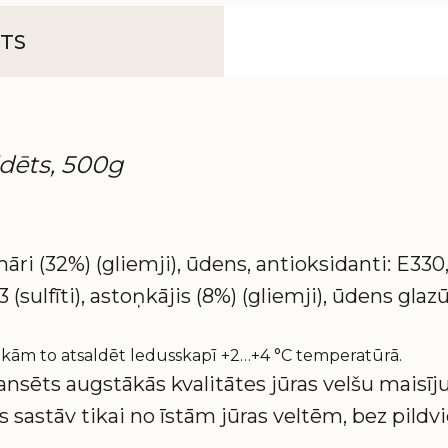
TS
ldēts, 500g
āri (32%) (gliemji), ūdens, antioksidanti: E330,
 (sulfīti), astoņkājis (8%) (gliemji), ūdens glaz
esakām to atsaldēt ledusskapī +2…+4 °C temperatūrā.
ansēts augstākās kvalitātes jūras velšu maisīj
s sastāv tikai no īstām jūras veltēm, bez pildv