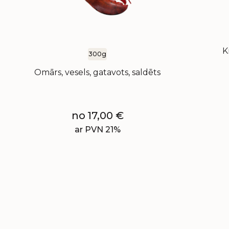
K
300g
Omārs, vesels, gatavots, saldēts
no
17,00
€
ar PVN 21%