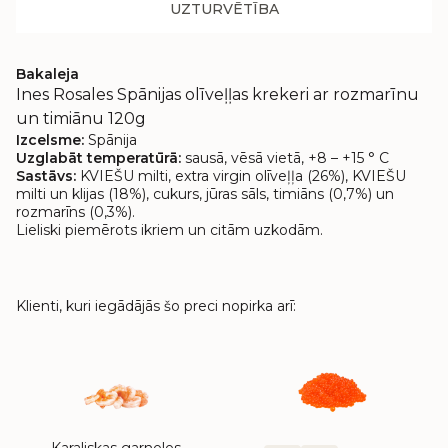
UZTURVĒTĪBA
Bakaleja
Ines Rosales Spānijas olīveļļas krekeri ar rozmarīnu
un timiānu 120g
Izcelsme:
Spānija
Uzglabāt temperatūrā:
sausā, vēsā vietā, +8 – +15 ° C
Sastāvs:
KVIEŠU milti, extra virgin olīveļļa (26%), KVIEŠU
milti un klijas (18%), cukurs, jūras sāls, timiāns (0,7%) un
rozmarīns (0,3%).
Lieliski piemērots ikriem un citām uzkodām.
Klienti, kuri iegādājās šo preci nopirka arī: