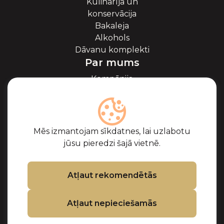
Kulinarīja un
konservācija
Bakaleja
Alkohols
Dāvanu komplekti
Par mums
Kompānija
Par ikriem
Blogs
Sadarbība
Partneri
Mēs izmantojam sīkdatnes, lai uzlabotu
Sertifikāti
jūsu pieredzi šajā vietnē.
Biežāk uzdotie
jautājumi
Atbalsts
Atļaut rekomendētās
Kontakti
Atļaut nepieciešamās
Pirkuma noteikumi
Privātuma politika