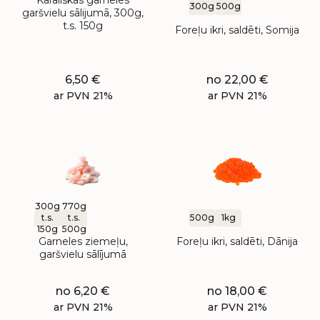
Karaliskas garneles
300g
500g
garšvielu sālijumā, 300g,
t.s. 150g
Foreļu ikri, saldēti, Somija
6,50
€
no
22,00
€
ar PVN 21%
ar PVN 21%
300g
770g
t.s.
t.s.
500g
1kg
150g
500g
Garneles ziemeļu,
Foreļu ikri, saldēti, Dānija
garšvielu sālījumā
no
6,20
€
no
18,00
€
ar PVN 21%
ar PVN 21%