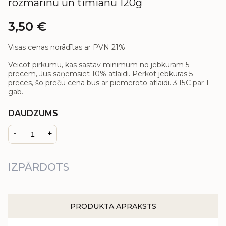
rozmarīnu un timiānu 120g
3,50
€
Visas cenas norādītas ar PVN 21%
Veicot pirkumu, kas sastāv minimum no jebkurām 5
precēm, Jūs saņemsiet 10% atlaidi. Pērkot jebkuras 5
preces, šo preču cena būs ar piemēroto atlaidi.
3.15€
par 1
gab.
DAUDZUMS
-
+
IZPĀRDOTS
PRODUKTA APRAKSTS