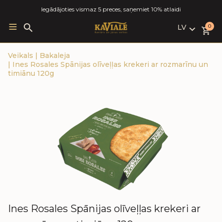
Iegādājoties vismaz 5 preces, saņemiet 10% atlaidi
LV
Search
0
for:
LV
Veikals
|
Bakaleja
RU
|
Ines Rosales Spānijas olīveļļas krekeri ar rozmarīnu un
EN
timiānu 120g
Ines Rosales Spānijas olīveļļas krekeri ar