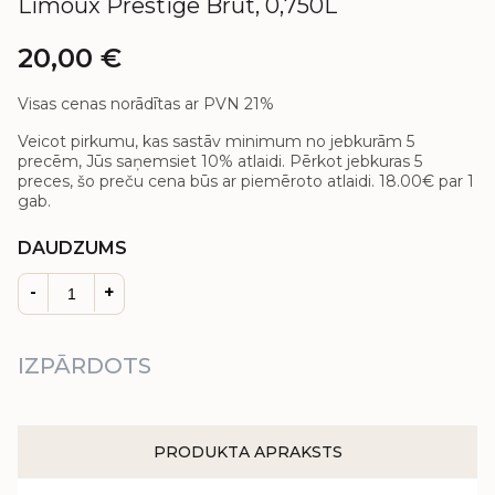
Limoux Prestige Brut, 0,750L
20,00
€
Visas cenas norādītas ar PVN 21%
Veicot pirkumu, kas sastāv minimum no jebkurām 5
precēm, Jūs saņemsiet 10% atlaidi. Pērkot jebkuras 5
preces, šo preču cena būs ar piemēroto atlaidi.
18.00€
par 1
gab.
DAUDZUMS
-
+
IZPĀRDOTS
PRODUKTA APRAKSTS