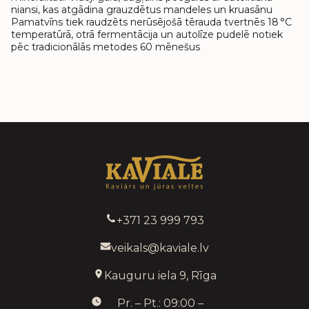
niansi, kas atgādina grauzdētus mandeles un kruasānu
Pamatvīns tiek raudzēts nerūsējošā tērauda tvertnēs 18 °C
temperatūrā, otrā fermentācija un autolīze pudelē notiek
pēc tradicionālās metodes 60 mēnešus
+371 23 999 793
veikals@kaviale.lv
Kauguru iela 9, Rīga
Pr. – Pt.: 09:00 –