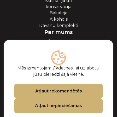
Kulinarīja un
konservācija
Bakaleja
Alkohols
Dāvanu komplekti
Par mums
Kompānija
Par ikriem
Blogs
Sadarbība
Partneri
Mēs izmantojam sīkdatnes, lai uzlabotu
Sertifikāti
jūsu pieredzi šajā vietnē.
Biežāk uzdotie
jautājumi
Atbalsts
Atļaut rekomendētās
Kontakti
Atļaut nepieciešamās
Pirkuma noteikumi
Privātuma politika