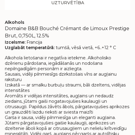
UZTURVĒTĪBA
Alkohols
Domaine B&B Bouché Crémant de Limoux Prestige
Brut, 0,750L, 12.5%
Izcelsme:
Francija
Uzglabāt temperatūrā:
tumšā, vēsā vietā, +6..+12 ° C
Alkohola lietošanai ir negatīva ietekme. Alkoholisko
dzērienu pārdošana, iegādāšanās un nodošana
nepilngadīgām personām ir aizliegta.
Sausais, vidēji pilnmiesīgs dzirkstošais vīns ar augļainu
raksturu
Izskatā — ar smalku burbuļu straumi, bāli dzeltens, vidējas
intensitātes
Aromāts ir vidējas intensitātes, augļains un nedaudz
ziedains, jūtami gaiši nogatavojušies kaulaugļi un
citrusaugļi. Papildus žāvēts ābols, pārgatavojušies aprikozes
un grauzdēti lazdu rieksti ar sviesta maizīti
Garša ir sausa, vidēji pilnmiesīga un eleganti augļaina.
Jūtami pārgatavojušies gaišie kaulaugļi, aprikozes un
dzeltenie āboli kopā ar citrusaugļiem un nelielu krītveidīgu
mineralitāti. Vidēji garš, augļains pēcgaršs ar autolītisku