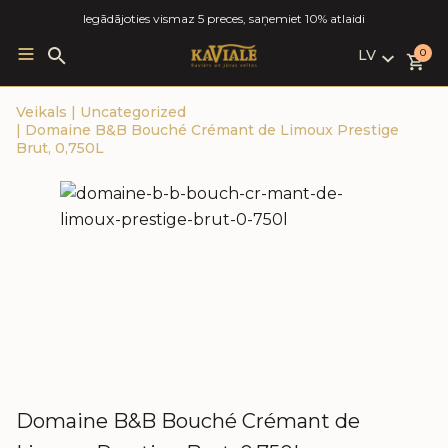
Iegādājoties vismaz 5 preces, saņemiet 10% atlaidi
LV
Search
0
for:
LV
Veikals
|
Uncategorized
RU
|
Domaine B&B Bouché Crémant de Limoux Prestige
EN
Brut, 0,750L
Domaine B&B Bouché Crémant de