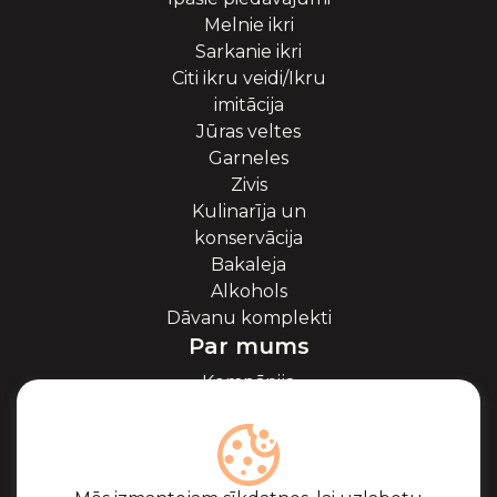
Melnie ikri
Sarkanie ikri
Citi ikru veidi/Ikru
imitācija
Jūras veltes
Garneles
Zivis
Kulinarīja un
konservācija
Bakaleja
Alkohols
Dāvanu komplekti
Par mums
Kompānija
Par ikriem
Blogs
Sadarbība
Partneri