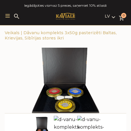
Iegādājoties vismaz 5 preces, saņemiet 10% atlaidi
LV
Search
0
for:
LV
Veikals
|
Dāvanu komplekts 3x50g pasterizēti Baltas,
RU
Krievijas, Sibīrijas stores ikri
EN