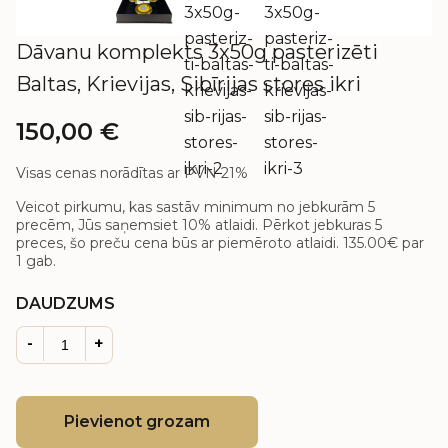
Dāvanu komplekts 3x50g pasterizēti
Baltas, Krievijas, Sibīrijas stores ikri
150,00
€
Visas cenas norādītas ar PVN 21%
Veicot pirkumu, kas sastāv minimum no jebkurām 5
precēm, Jūs saņemsiet 10% atlaidi. Pērkot jebkuras 5
preces, šo preču cena būs ar piemēroto atlaidi.
135.00€
par
1 gab.
DAUDZUMS
-
+
Pievienot grozam