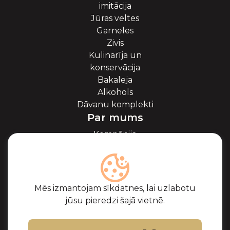
imitācija
Jūras veltes
Garneles
Zivis
Kulinarīja un
konservācija
Bakaleja
Alkohols
Dāvanu komplekti
Par mums
Kompānija
Par ikriem
Blogs
Sadarbība
Partneri
Mēs izmantojam sīkdatnes, lai uzlabotu
Sertifikāti
jūsu pieredzi šajā vietnē.
Biežāk uzdotie
jautājumi