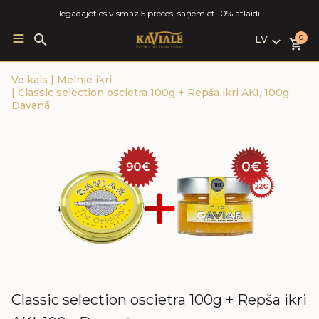
Iegādājoties vismaz 5 preces, saņemiet 10% atlaidi
LV
Search
0
for:
LV
Veikals
|
Melnie ikri
RU
|
Classic selection oscietra 100g + Repša ikri AKI, 100g
EN
Davanā
Classic selection oscietra 100g + Repša ikri