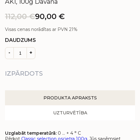
AKI, 100g Davanā
112,00
€
90,00
€
Visas cenas norādītas ar PVN 21%
DAUDZUMS
-
+
IZPĀRDOTS
PRODUKTA APRAKSTS
UZTURVĒTĪBA
Uzglabāt temperatūrā:
0 ... + 4 ° C
Pērkot
Classic selection oscietra 100g
, Jūs saņēmsiet