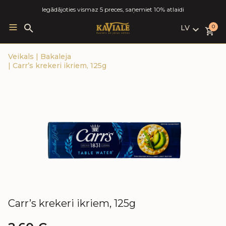
Iegādājoties vismaz 5 preces, saņemiet 10% atlaidi
LV
Search
0
for:
LV
Veikals
|
Bakaleja
RU
|
Carr’s krekeri ikriem, 125g
EN
Carr’s krekeri ikriem, 125g