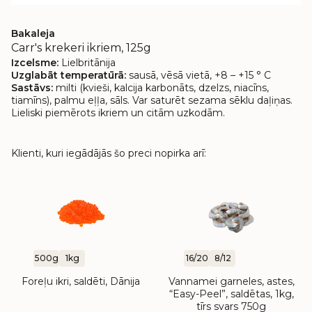
Bakaleja
Carr's krekeri ikriem, 125g
Izcelsme:
Lielbritānija
Uzglabāt temperatūrā:
sausā, vēsā vietā, +8 – +15 ° C
Sastāvs:
milti (kvieši, kalcija karbonāts, dzelzs, niacīns,
tiamīns), palmu eļļa, sāls. Var saturēt sezama sēklu daļiņas.
Lieliski piemērots ikriem un citām uzkodām.
Klienti, kuri iegādājās šo preci nopirka arī:
500g
1kg
16/20
8/12
Foreļu ikri, saldēti, Dānija
Vannamei garneles, astes,
“Easy-Peel”, saldētas, 1kg,
tīrs svars 750g