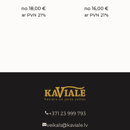
no
18,00
€
no
16,00
€
ar PVN 21%
ar PVN 21%
+371 23 999 793
veikals@kaviale.lv