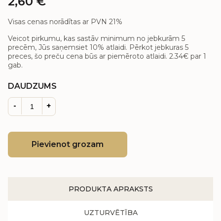
2,60
€
Visas cenas norādītas ar PVN 21%
Veicot pirkumu, kas sastāv minimum no jebkurām 5
precēm, Jūs saņemsiet 10% atlaidi. Pērkot jebkuras 5
preces, šo preču cena būs ar piemēroto atlaidi.
2.34€
par 1
gab.
DAUDZUMS
-
+
Pievienot grozam
PRODUKTA APRAKSTS
UZTURVĒTĪBA