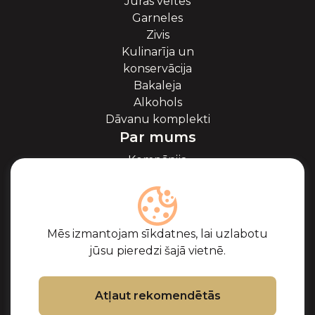
Jūras veltes
Garneles
Zivis
Kulinarīja un
konservācija
Bakaleja
Alkohols
Dāvanu komplekti
Par mums
Kompānija
Par ikriem
Blogs
Sadarbība
Partneri
Mēs izmantojam sīkdatnes, lai uzlabotu
Sertifikāti
jūsu pieredzi šajā vietnē.
Biežāk uzdotie
jautājumi
Atbalsts
Atļaut rekomendētās