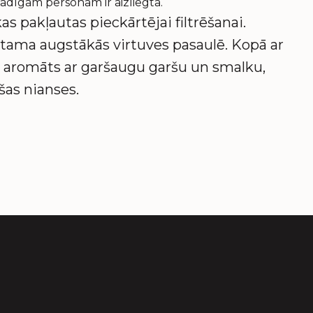
adīgām personām ir aizliegta.
as pakļautas pieckārtējai filtrēšanai.
stama augstākās virtuves pasaulē. Kopā ar
ms aromāts ar garšaugu garšu un smalku,
šas nianses.