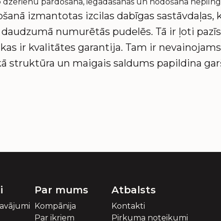
sko dzērienu pārdošana, iegādāšanās un nodošana nepilng
ošanā izmantotas izcilas dabīgas sastāvdaļas, k
tā daudzumā numurētās pudelēs. Tā ir ļoti pazī
 kas ir kvalitātes garantija. Tam ir nevainoja
ā struktūra un maigais saldums papildina gar
i
Par mums
Atbalsts
davājumi
Kompānija
Kontakti
Par ikriem
Pirkuma noteikumi