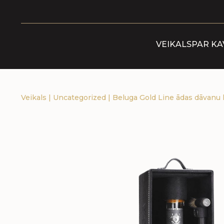
VEIKALS
PAR KA
Veikals
|
Uncategorized
|
Beluga Gold Line ādas dāvanu k