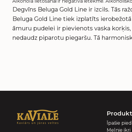
Alkohola lietošanai ir negatīva ietekme. Alkoholi
Degvīns Beluga Gold Line ir izcils. Tās raž
Beluga Gold Line tiek izplatīts ierobežo
āmuru pudelei ir pievienots vaska korķis,
nedaudz piparotu piegaršu. Tā harmonisk
Produkt
Īpašie pie
Melnie ikri