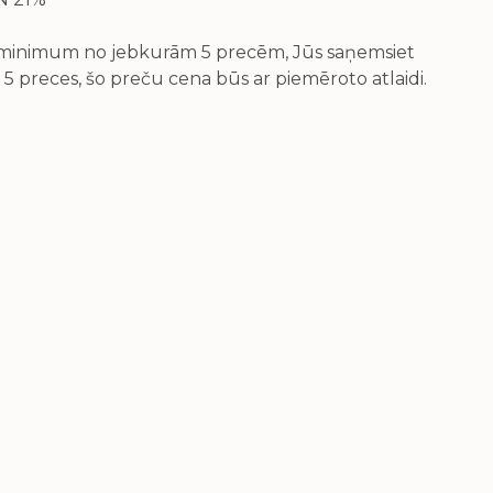
v minimum no jebkurām 5 precēm, Jūs saņemsiet
 5 preces, šo preču cena būs ar piemēroto atlaidi.