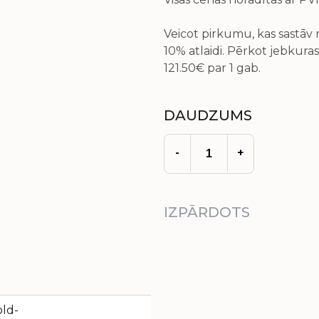
Veicot pirkumu, kas sastā
10% atlaidi. Pērkot jebkuras
121.50€
par 1 gab.
DAUDZUMS
-
+
IZPĀRDOTS