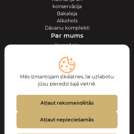
konservācija
Bakaleja
Alkohols
Dāvanu komplekti
Par mums
Kompānija
Par ikriem
Blogs
Sadarbība
Partneri
Mēs izmantojam sīkdatnes, lai uzlabotu
Sertifikāti
jūsu pieredzi šajā vietnē.
Biežāk uzdotie
jautājumi
Atbalsts
Atļaut rekomendētās
Kontakti
Atļaut nepieciešamās
Pirkuma noteikumi
Privātuma politika