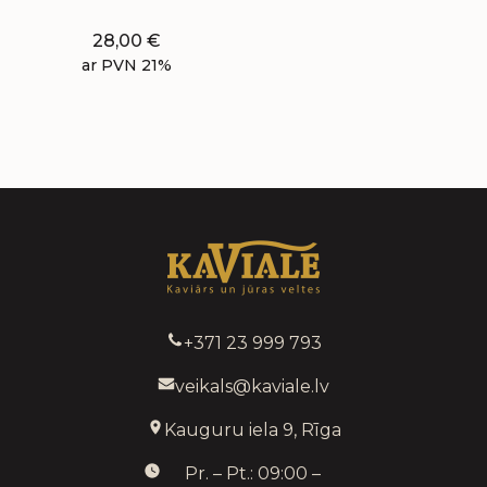
28,00
€
ar PVN 21%
+371 23 999 793
veikals@kaviale.lv
Kauguru iela 9, Rīga
Pr. – Pt.: 09:00 –