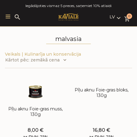
Iegādājoties vismaz 5 preces, saņemiet 10% atlaidi
LV
Search
0
for:
LV
RU
malvasia
EN
Veikals
|
Kulinarīja un konservācija
Pīļu aknu Foie-gras bloks,
130g
Pīļu aknu Foie-gras muss,
130g
8,00
€
16,80
€