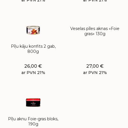
ar PVN 21%
ar PVN 21%
Veselas pīles aknas «Foie
gras» 130g
Pīļu kāju konfits 2 gab,
800g
26,00
€
27,00
€
ar PVN 21%
ar PVN 21%
Pīļu aknu Foie-gras bloks,
190g