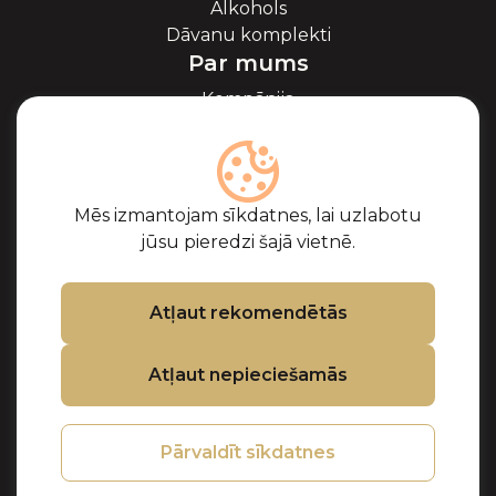
Alkohols
Dāvanu komplekti
Par mums
Kompānija
Par ikriem
Blogs
Sadarbība
Partneri
Mēs izmantojam sīkdatnes, lai uzlabotu
Sertifikāti
jūsu pieredzi šajā vietnē.
Biežāk uzdotie
jautājumi
Atbalsts
Atļaut rekomendētās
Kontakti
Atļaut nepieciešamās
Pirkuma noteikumi
Privātuma politika
Sīkdatņu politika
Pārvaldīt sīkdatnes
Preču atgriešanas
un kompensācijas