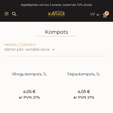
Iegādājoties vismaz 5 preces, saņemiet 10% atlaidi
LV
Search
0
for:
LV
RU
Kompots
EN
Veikals
|
Dzērieni
Vīnogu kompots, 1L
Feijoa kompots, 1L
4,05
€
4,05
€
ar PVN 21%
ar PVN 21%