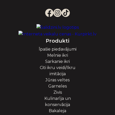
Produkti
Īpašie piedavājumi
Melnie ikri
Sarkanie ikri
Citi ikru veidi/Ikru
imitācija
Jūras veltes
Garneles
Zivis
Kulinarīja un
konservācija
Bakaleja