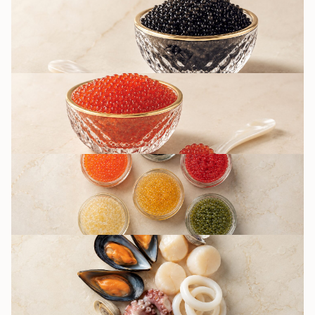
ЧЁРНАЯ ИКРА
КРАСНАЯ ИКРА
ДРУГИЕ ВИДЫ
ИКРЫ / ИМИТАЦИЯ
МОРСКИЕ
ДЕЛИКАТЕСЫ